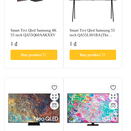
Smart Tivi Qled Samsung 4K
Smart Tivi Qled Samsung 55
55 inch QA55Q60AAKXXV
inch QA55LS01BA (The
Serif)
1
₫
1
₫
Buy product
Buy product