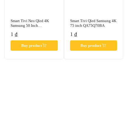
Smart Tivi Neo Qled 4K
Smart Tivi Qled Samsung 4K
Samsung 50 Inch
75 inch QA75Q70BA
QA50QN90BA
1
₫
1
₫
Buy product
Buy product