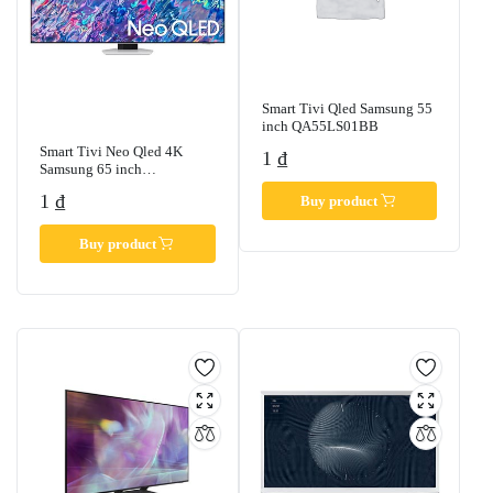
Smart Tivi Qled Samsung 55
inch QA55LS01BB
Smart Tivi Neo Qled 4K
1
₫
Samsung 65 inch
QA65QN85BA
1
₫
Buy product
Buy product