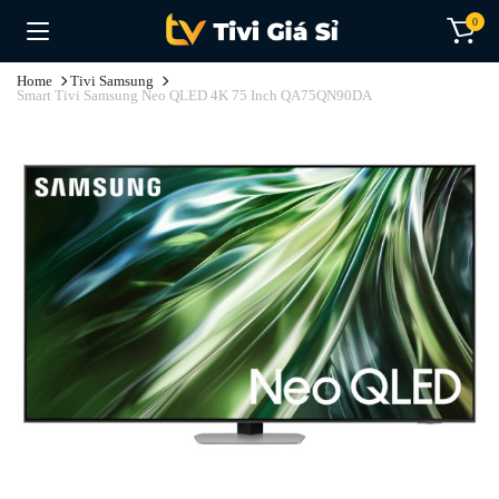
0
Home
Tivi Samsung
Smart Tivi Samsung Neo QLED 4K 75 Inch QA75QN90DA