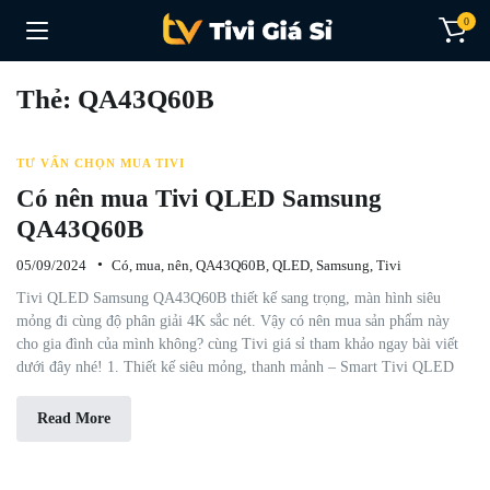
0
Thẻ:
QA43Q60B
TƯ VẤN CHỌN MUA TIVI
Có nên mua Tivi QLED Samsung
QA43Q60B
05/09/2024
Có
,
mua
,
nên
,
QA43Q60B
,
QLED
,
Samsung
,
Tivi
Tivi QLED Samsung QA43Q60B thiết kế sang trọng, màn hình siêu
mỏng đi cùng độ phân giải 4K sắc nét. Vậy có nên mua sản phẩm này
cho gia đình của mình không? cùng Tivi giá sỉ tham khảo ngay bài viết
dưới đây nhé! 1. Thiết kế siêu mỏng, thanh mảnh – Smart Tivi QLED
Read More